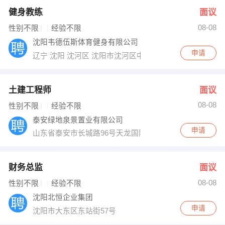
健身教练
面议
08-08
性别不限
经验不限
沈阳韦德伍斯体育健身有限公司
申请
辽宁 沈阳 沈河区 沈阳市沈河区中街路268号R1馆二、三
土建工程师
面议
08-08
性别不限
经验不限
泰安绿地泉景置业有限公司
申请
山东省泰安市长城路96号天龙国际大厦B座20层
财务总监
面议
08-08
性别不限
经验不限
沈阳北恒企业集团
申请
沈阳市大东区东站街57号