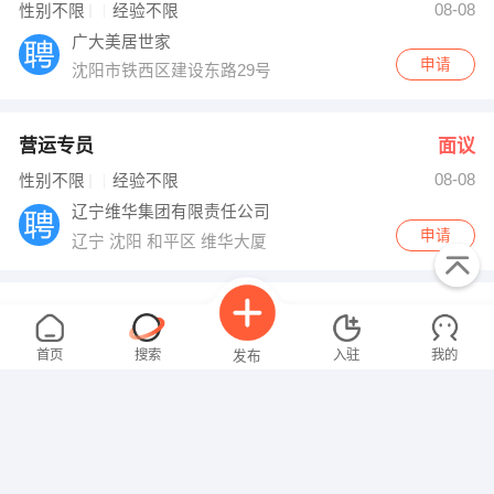
08-08
性别不限
经验不限
广大美居世家
申请
沈阳市铁西区建设东路29号
营运专员
面议
08-08
性别不限
经验不限
辽宁维华集团有限责任公司
申请
辽宁 沈阳 和平区 维华大厦
车贷业务员
面议
08-08
性别不限
经验不限
首页
搜索
入驻
我的
发布
辽宁融亿达非融资性担保有限公司
申请
辽宁 沈阳 铁西区 辽宁省沈阳市铁西区北二中路18号甲-1
幼儿教师及保育员
面议