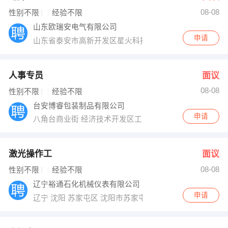
08-08
出纳
保险
性别不限
经验不限
山东欧瑞安电气有限公司
编辑
法律
申请
山东省泰安市高新开发区星火科技园
保洁
贸易采购
人事专员
面议
跟单
理财顾问
08-08
性别不限
经验不限
台安博睿包装制品有限公司
其他职位
申请
八角台商业街 经济技术开发区工业园四路
激光操作工
面议
08-08
性别不限
经验不限
辽宁裕通石化机械仪表有限公司
申请
辽宁 沈阳 苏家屯区 沈阳市苏家屯区瑰香街138号