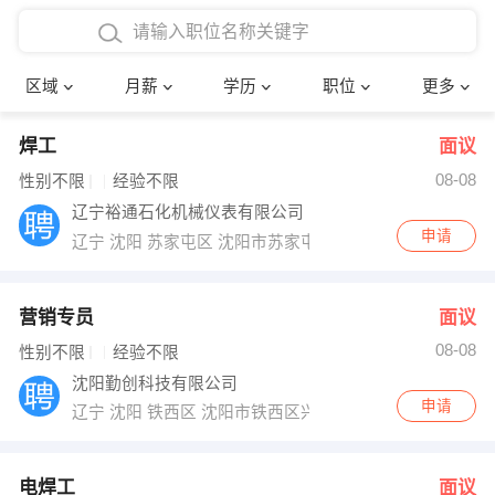
4000-5000元
本科
行政后勤
建筑装潢
确定
区域
月薪
学历
职位
更多
5000-8000元
硕士
销售岗位
教师
焊工
面议
8000-12000元
博士
文员
护士
08-08
性别不限
经验不限
12000-20000元
财务会计
传单派发
辽宁裕通石化机械仪表有限公司
申请
辽宁 沈阳 苏家屯区 沈阳市苏家屯区瑰香街138号
其他
超市零售
促销导购
网络IT
保健按摩
营销专员
面议
08-08
性别不限
经验不限
快递员
前台接待
沈阳勤创科技有限公司
申请
辽宁 沈阳 铁西区 沈阳市铁西区兴华北街49号华润铁西中心
收银员
技术员/工程师
水电/机修
部门经理
电焊工
面议