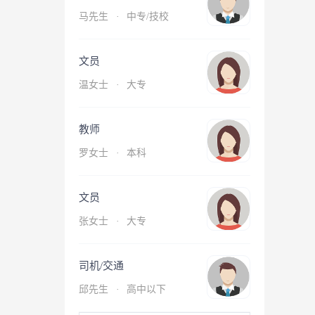
马先生
·
中专/技校
文员
温女士
·
大专
教师
罗女士
·
本科
文员
张女士
·
大专
司机/交通
邱先生
·
高中以下