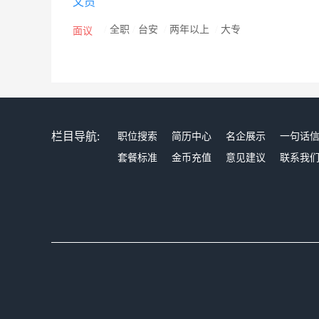
文员
/
全职
/
台安
/
两年以上
/
大专
面议
栏目导航:
职位搜索
简历中心
名企展示
一句话
套餐标准
金币充值
意见建议
联系我